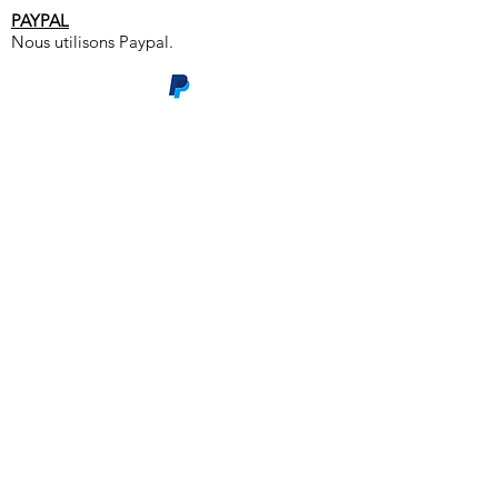
PAYPAL
Nous utilisons Paypal.
PRODUITS
> Catalogue
> Boutique particu
liers
>
Boutique pros
>
Nos partenaires
> Nos emballages
> Distribution internationale
SYSNAT ET VOUS
>
Qui sommes-nous?
>
Conditions Générales de Vente
>
Contact / SAV
> Paiement sécurisé
> Comment devenir revendeur?
> Ils parlent de nous
VOTRE COMPTE
>
Informations personnelles
>
Commandes
>
Facturation