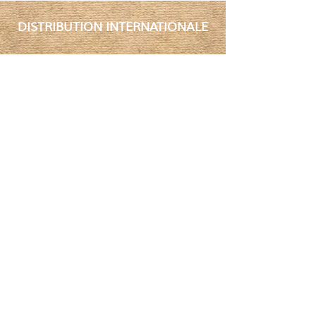
DISTRIBUTION INTERNATIONALE
Nos compléments alimentaires sont
distribués dans le monde entier. Pour
devenir distributeur sur votre territoire
contactez-nous
.
PRODUITS
> Catalogue
> Boutique particu
liers
>
Boutique pros
>
Nos partenaires
> Nos emballages
> Distribution internationale
SYSNAT ET VOUS
>
Qui sommes-nous?
>
Conditions Générales de Vente
>
Contact / SAV